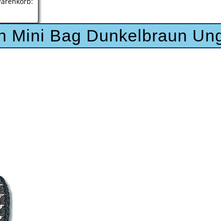
renkorb:
n Mini Bag Dunkelbraun Unge